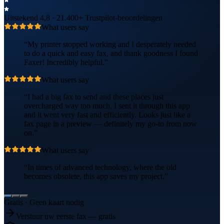
Uitstekend
4,8 · 21.400+ Trustpilot-beoordelingen
What users say
“
My printer stopped working and I desperately needed
to do a quick and easy fax, and thank goodness I found
Faxer! Incredibly helpful.
”
What users say
“
I had a big fax to send and these places just
overcharged way too much. I sent it through this app
and it went very fast and efficiently. Looks just like a
fax page in a preview — definitely my go-to from now
on.
”
What users say
“
In times of advanced technology, where the old
becomes obsolete, this app saves my project.
”
Gratis · Geen kaart nodig
Verstuur uw eerste fax — gratis