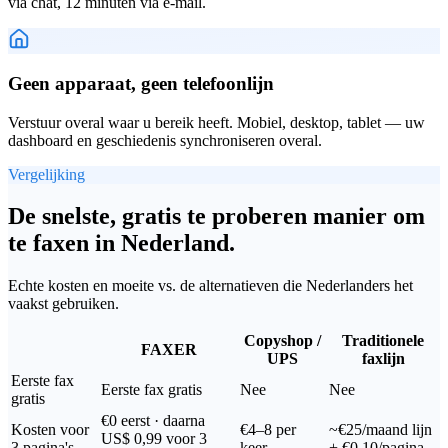
via chat, 12 minuten via e-mail.
Geen apparaat, geen telefoonlijn
Verstuur overal waar u bereik heeft. Mobiel, desktop, tablet — uw
dashboard en geschiedenis synchroniseren overal.
Vergelijking
De snelste, gratis te proberen manier om
te faxen in Nederland.
Echte kosten en moeite vs. de alternatieven die Nederlanders het
vaakst gebruiken.
Copyshop /
Traditionele
FAXER
UPS
faxlijn
Eerste fax
Eerste fax gratis
Nee
Nee
gratis
€0 eerst · daarna
Kosten voor
€4–8 per
~€25/maand lijn
US$ 0,99 voor 3
3 pagina's
keer
+ €0,10/pagina