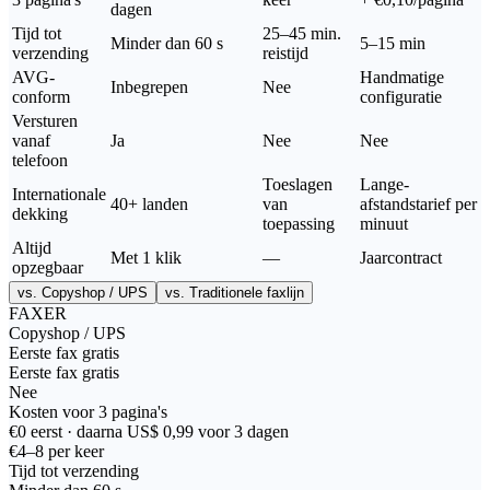
dagen
Tijd tot
25–45 min.
Minder dan 60 s
5–15 min
verzending
reistijd
AVG-
Handmatige
Inbegrepen
Nee
conform
configuratie
Versturen
vanaf
Ja
Nee
Nee
telefoon
Toeslagen
Lange-
Internationale
40+ landen
van
afstandstarief per
dekking
toepassing
minuut
Altijd
Met 1 klik
—
Jaarcontract
opzegbaar
vs. Copyshop / UPS
vs. Traditionele faxlijn
FAXER
Copyshop / UPS
Eerste fax gratis
Eerste fax gratis
Nee
Kosten voor 3 pagina's
€0 eerst · daarna US$ 0,99 voor 3 dagen
€4–8 per keer
Tijd tot verzending