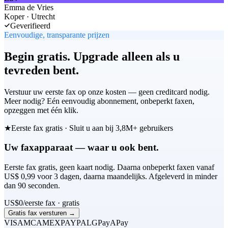
Emma de Vries
Koper · Utrecht
Geverifieerd
Eenvoudige, transparante prijzen
Begin gratis. Upgrade alleen als u
tevreden bent.
Verstuur uw eerste fax op onze kosten — geen creditcard nodig.
Meer nodig? Eén eenvoudig abonnement, onbeperkt faxen,
opzeggen met één klik.
★
Eerste fax gratis · Sluit u aan bij 3,8M+ gebruikers
Uw faxapparaat — waar u ook bent.
Eerste fax gratis, geen kaart nodig. Daarna onbeperkt faxen vanaf
US$ 0,99 voor 3 dagen, daarna maandelijks. Afgeleverd in minder
dan 90 seconden.
US$
0
/eerste fax · gratis
Gratis fax versturen →
VISA
MC
AMEX
PAYPAL
GPay
APay