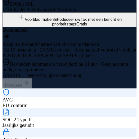
256-bit SSL
1. Uploaden
2. Ontvanger
3. Versturen
Voorblad maken
Introduceer uw fax met een bericht en
prioriteitstags
Gratis
Documenten
Sleep uw bestand hierheen of klik om te bladeren
Tot 10 bestanden · 25 MB per stuk · document of voorblad verplicht
PDF
DOC
DOCX
JPG
PNG
XLS
PPT
+
20 meer
Bestanden automatisch verwijderd na 24 uur · Geen account
nodig om te proberen
GRATIS
— eerste fax, geen kaart nodig
Doorgaan
AVG
EU-conform
SOC 2 Type II
Jaarlijks geaudit