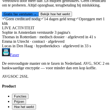
Vertrouwd door meer dan 3,8 miljoen gebruikers. Geen creditcard
om te proberen. Altijd opzegbaar, terugbetaling bij mislukking.
Gratis fax versturen →
Bekijk hoe het werkt
Geen creditcard nodig
14 dagen geld terug
Opzeggen met 1
klik
LIVE ACTIVITEIT
Sophie in Amsterdam verstuurde 3 pagina's
Thomas in Rotterdam · medisch dossier · afgeleverd in 41 s
Emma in Utrecht · contract · afgeleverd
Lucas in Den Haag · hypotheekdocs · afgeleverd in 33 s
Faxer
De eenvoudigste manier om te faxen in Nederland. AVG, SOC 2 en
bankwaardige encryptie — voor minder dan een kop koffie.
AVG
SOC 2
SSL
Product
Functies
Prijzen
Hoe het werkt