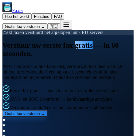
Faxer
Hoe het werkt
Functies
FAQ
Gratis fax versturen →
🇳🇱
2500 faxen verstuurd het afgelopen uur · EU-servers
Verstuur uw eerste fax
gratis
— in 60
seconden.
AVG-conforme online faxdienst, vertrouwd door meer dan 3,8
miljoen professionals. Geen apparaat, geen telefoonlijn, geen
creditcard om te proberen. Upload een bestand en verstuur.
Eerste fax gratis — geen kaart, geen verplichte registratie
AVG- en SOC 2-conform — bankwaardige encryptie
Verstuur naar elk Nederlands faxnummer + 40 landen
Gratis fax versturen →